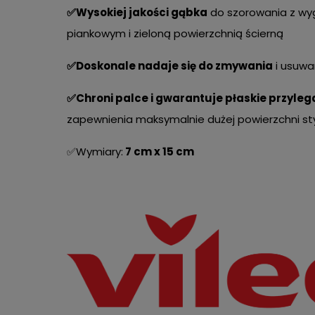
✅Wysokiej jakości gąbka
do szorowania z w
piankowym i zieloną powierzchnią ścierną
✅Doskonale nadaje się do zmywania
i usuwa
✅Chroni palce i gwarantuje płaskie przyleg
zapewnienia maksymalnie dużej powierzchni st
✅Wymiary:
7 cm x 15 cm