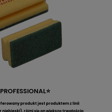
 PROFESSIONAL⭐
oferowany produkt jest produktem z linii
niebieski), różni się on większą trwałością