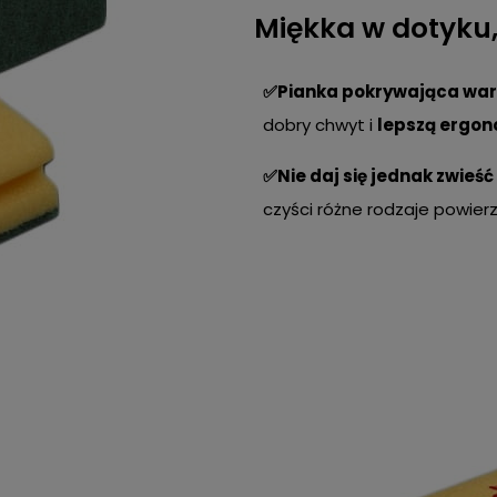
Miękka w dotyku,
✅Pianka pokrywająca wa
dobry chwyt i
lepszą ergon
✅Nie daj się jednak zwieść
czyści różne rodzaje powier