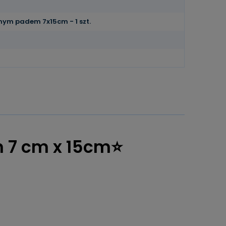
nym padem 7x15cm - 1 szt.
m 7 cm x 15cm⭐