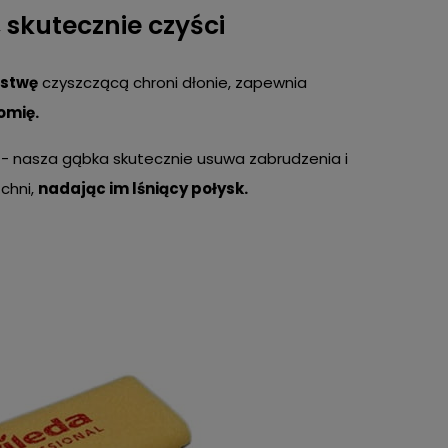
 skutecznie czyści
rstwę
czyszczącą chroni dłonie, zapewnia
omię.
- nasza gąbka skutecznie usuwa zabrudzenia i
zchni,
nadając im lśniący połysk.