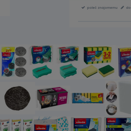
poleć znajomemu
do