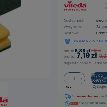
K
4
Dostępność:
średni
Wysyłka w:
24 go
Dostawa:
Darm
25
osób
kupiło
68
s
Cena nie zawiera ewentualnych
kosztów płatności
5,85 zł
7,31 zł
netto:
7,19 zł
8,9
brutto:
Najniższa cena z 30 dni p
Jeżeli produk
do
niż 30 dni, wy
-
+
cena od mome
szt.
Zyskuje
pojawił się w
Darmowa dostawa
od 2
Progi rabatowe