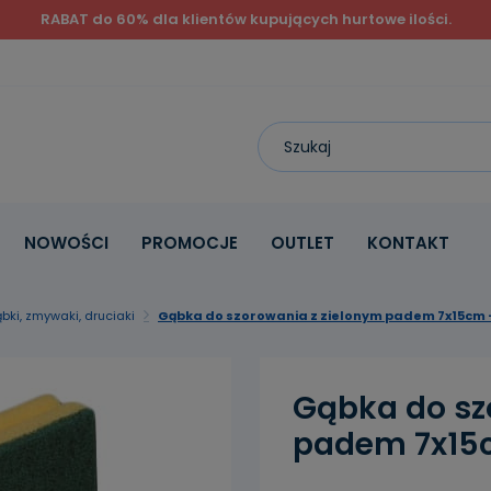
RABAT do 60% dla klientów kupujących hurtowe ilości.
NOWOŚCI
PROMOCJE
OUTLET
KONTAKT
bki, zmywaki, druciaki
Gąbka do szorowania z zielonym padem 7x15cm - 
Gąbka do sz
padem 7x15cm