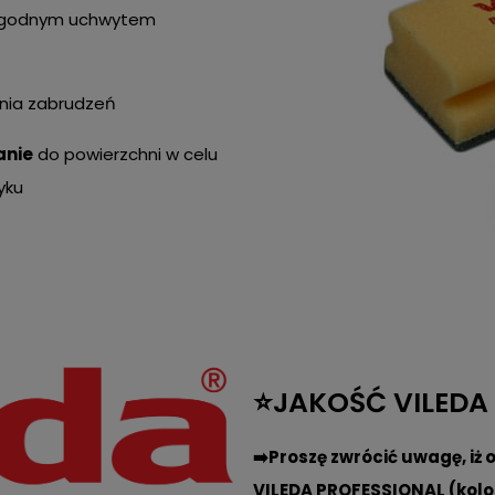
ygodnym uchwytem
nia zabrudzeń
anie
do powierzchni w celu
yku
⭐JAKOŚĆ VILEDA
➡️Proszę zwrócić uwagę, iż 
VILEDA PROFESSIONAL (kolor 