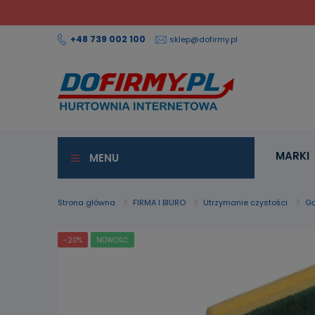
+48 739 002 100
sklep@dofirmy.pl
MARKI
MENU
Strona główna
FIRMA I BIURO
Utrzymanie czystości
Gą
-20%
NOWOŚĆ