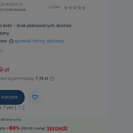
OD PRODUKTU:
OCENA:
003790016448
a ilość - brak planowanych dostaw
dziny
owa
sprawdź formy dostawy
zt.
9 zł
rzed tą promocją:
7,19 zł
t jest sprzedawany krócej
 koszyka
świetlana jest najniższa
ntu, kiedy produkt
sz
7
pkt [
?
]
 sprzedaży.
99 zł brutto
-60%
Sprawdź
 do
Obniż cenę!