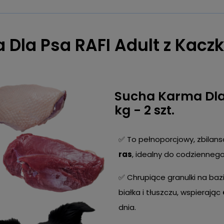
la Psa RAFI Adult z Kaczką
Sucha Karma Dla 
kg - 2 szt.
✅ To pełnoporcjowy, zbilan
ras
, idealny do codziennego
✅ Chrupiące granulki na bazi
białka i tłuszczu, wspierając
dnia.