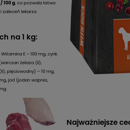
/ 100 g
, co pozwala łatwo
 zaleceń lekarza
h na 1 kg:
, Witamina E – 100 mg, cynk
iarczan żelaza (II),
II), pięciowodny) – 10 mg,
g, jod (jodan wapnia,
 mg.
Najważniejsze ce