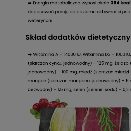
➡️ Energia metaboliczna wynosi około
364 kcal 
dopasować porcję do poziomu aktywności psa i
weterynarii
Skład dodatków dietetycznyc
➡️ Witamina A – 14000 IU, Witamina D3 – 1000 IU
(siarczan cynku, jednowodny) – 125 mg, żelazo (s
jednowodny) – 100 mg, miedź (siarczan miedzi (
mangan (siarczan manganu, jednowodny) – 5 m
bezwodny) – 1,5 mg, selen (selenin sodu) – 0,2