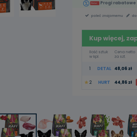
Progi rabatowe
poleć znajomemu
do
Kup więcej, za
Ilość sztuk
Cena netto
w kpl.
za szt.
1
DETAL
48,06 zł
2
HURT
44,86 zł