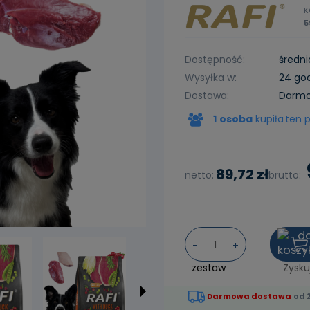
K
5
Dostępność:
średni
Wysyłka w:
24 go
Dostawa:
Darm
1
osoba
kupiła
ten 
Cena nie zawiera ewentualnych
kosztów płatności
89,72 zł
netto:
brutto:
-
+
zestaw
Zysku
Darmowa dostawa
od 2