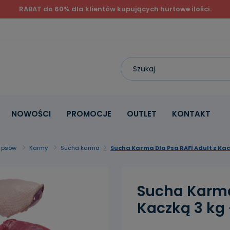
RABAT do 60% dla klientów kupujących hurtowe ilości.
NOWOŚCI
PROMOCJE
OUTLET
KONTAKT
a psów
Karmy
Sucha karma
Sucha Karma Dla Psa RAFI Adult z Kaczk
Sucha Karma 
Kaczką 3 kg -