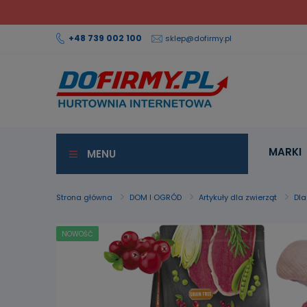
+48 739 002 100
sklep@dofirmy.pl
MARKI
MENU
Strona główna
DOM I OGRÓD
Artykuły dla zwierząt
Dl
NOWOŚĆ