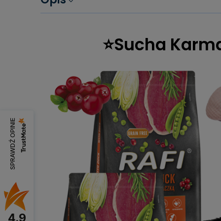
⭐Sucha Karma D
SPRAWDŹ OPINIE
4.9