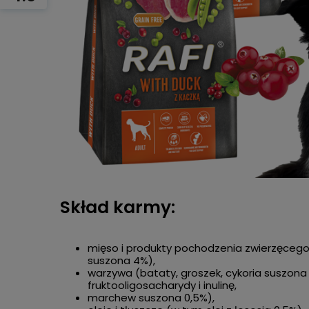
Skład karmy:
mięso i produkty pochodzenia zwierzęceg
suszona 4%),
warzywa (bataty, groszek, cykoria suszona
fruktooligosacharydy i inulinę,
marchew suszona 0,5%),