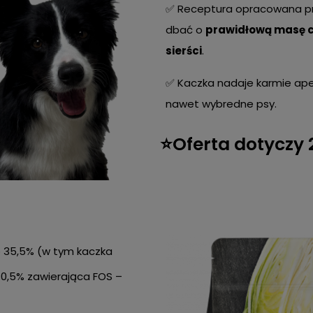
✅ Receptura opracowana pr
dbać o
prawidłową masę c
sierści
.
✅ Kaczka nadaje karmie apet
nawet wybredne psy.
⭐Oferta dotyczy
o 35,5% (w tym kaczka
 0,5% zawierająca FOS –