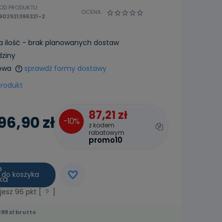
OD PRODUKTU:
OCENA:
902921396321-2
a ilość - brak planowanych dostaw
dziny
owa
sprawdź formy dostawy
produkt
87,21 zł
96,90 zł
-10%
z kodem
rabatowym
promo10
do koszyka
jesz
96
pkt [
?
]
99 zł brutto