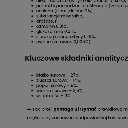
oleje i tłuszcze (w tym olej z łososia 0,5%),
produkty pochodzenia roślinnego (w tym ju
nasiona (siemię lniane 3%),
substancje mineralne,
drożdże, r
ozmaryn 0,01%,
glukozamina 0,01%,
siarczan chondroityny 0,01%,
owoce (żurawina 0,005%).
Kluczowe składniki analitycz
białko surowe – 27%,
tłuszcz surowy – 14%,
popiół surowy – 8%,
włókno surowe – 3,5%,
wilgotność – 9%.
➡️ Taki profil
pomaga utrzymać
prawidłową ma
mięśni przy zachowaniu odpowiedniej kaloryczn