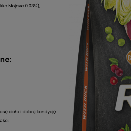
kka Mojave 0,03%),
ne:
sę ciała i dobrą kondycję
ości.