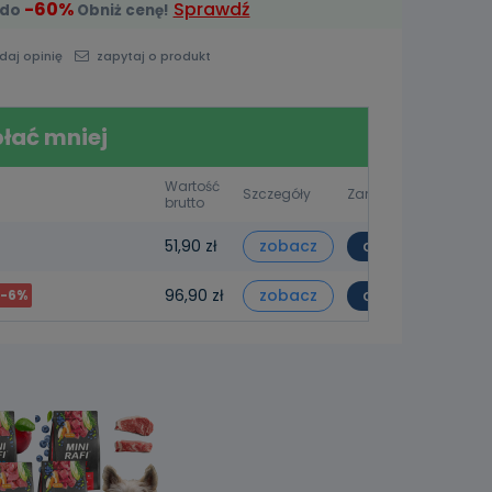
-60%
Sprawdź
 do
Obniż cenę!
daj opinię
zapytaj o produkt
płać mniej
Wartość
Szczegóły
Zamów
brutto
zobacz
do koszyka
51,90 zł
zobacz
do koszyka
96,90 zł
-6%