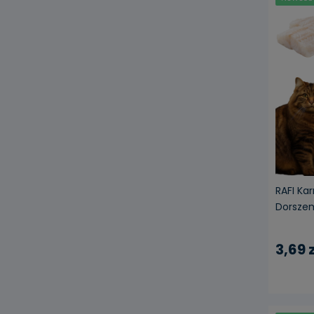
RAFI Ka
Dorszem 
3,69 z