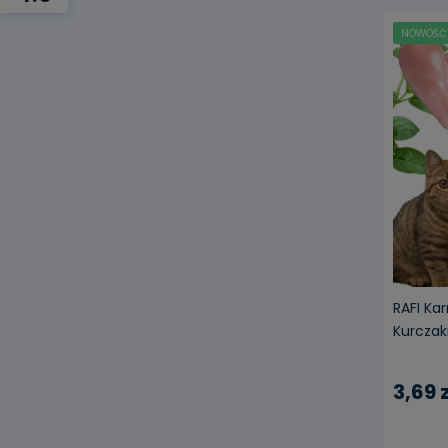
NOWOŚĆ
RAFI Ka
Kurczaki
3,69 z