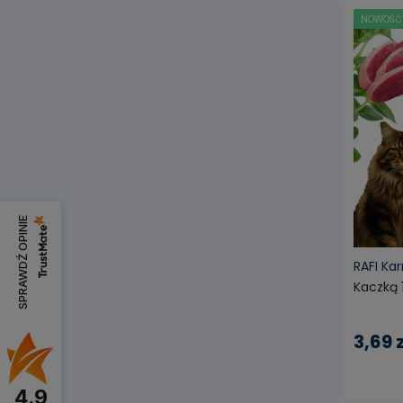
NOWOŚĆ
SPRAWDŹ OPINIE
RAFI Ka
Kaczką 1
3,69 z
4.9