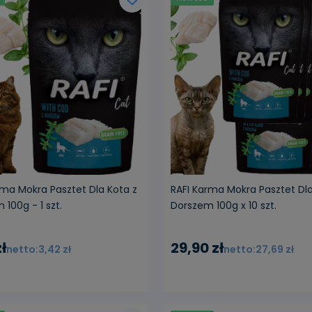
rma Mokra Pasztet Dla Kota z
RAFI Karma Mokra Pasztet Dla
100g - 1 szt.
Dorszem 100g x 10 szt.
ł
29,90 zł
3,42 zł
27,69 zł