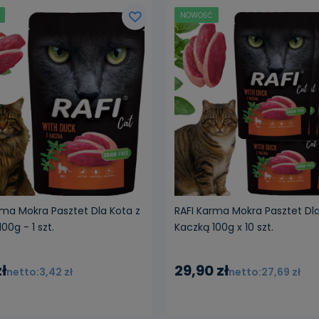
NOWOŚĆ
rma Mokra Pasztet Dla Kota z
RAFI Karma Mokra Pasztet Dla
00g - 1 szt.
Kaczką 100g x 10 szt.
ł
29,90 zł
3,42 zł
27,69 zł