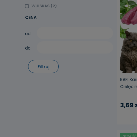
WHISKAS
(2)
CENA
od
do
Filtruj
RAFI Ka
Cielęcin
3,69 z
NOWOŚĆ