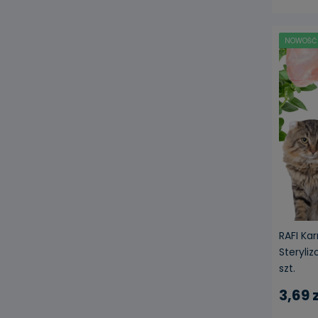
NOWOŚĆ
RAFI Ka
Steryliz
szt.
3,69 z