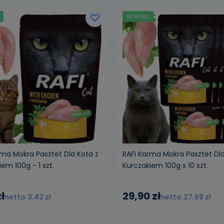
NOWOŚĆ
rma Mokra Pasztet Dla Kota z
RAFI Karma Mokra Pasztet Dla
em 100g - 1 szt.
Kurczakiem 100g x 10 szt.
ł
29,90 zł
3,42 zł
27,69 zł