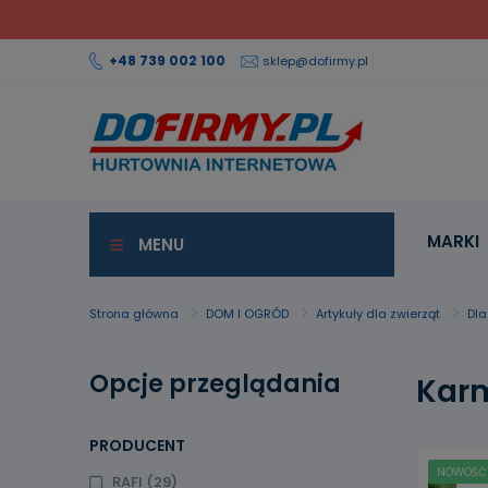
+48 739 002 100
sklep@dofirmy.pl
MARKI
MENU
Strona główna
DOM I OGRÓD
Artykuły dla zwierząt
Dla
Opcje przeglądania
Kar
PRODUCENT
NOWOŚĆ
RAFI
(29)