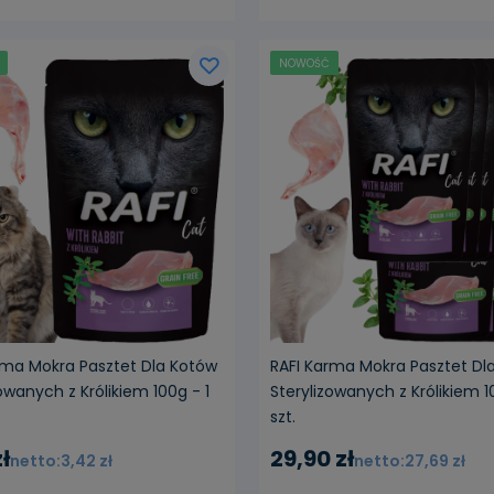
NOWOŚĆ
rma Mokra Pasztet Dla Kotów
RAFI Karma Mokra Pasztet Dl
owanych z Królikiem 100g - 1
Sterylizowanych z Królikiem 1
szt.
ł
29,90 zł
3,42 zł
27,69 zł