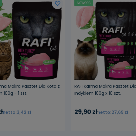
NOWOŚĆ
rma Mokra Pasztet Dla Kota z
RAFI Karma Mokra Pasztet Dla
 100g - 1 szt.
Indykiem 100g x 10 szt.
ł
29,90 zł
3,42 zł
27,69 zł