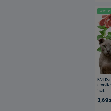
NOWOŚĆ
RAFI Ka
Steryli
1 szt.
3,69 z