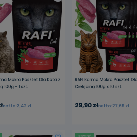
rma Mokra Pasztet Dla Kota z
RAFI Karma Mokra Pasztet Dla
ą 100g - 1 szt.
Cielęciną 100g x 10 szt.
ł
29,90 zł
3,42 zł
27,69 zł
NOWOŚĆ