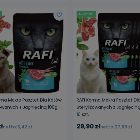
NOWOŚĆ
rma Mokra Pasztet Dla Kotów
RAFI Karma Mokra Pasztet Dl
zowanych z Jagnięciną 100g -
Sterylizowanych z Jagnięciną
10 szt.
ł
29,90 zł
3,42 zł
27,69 zł