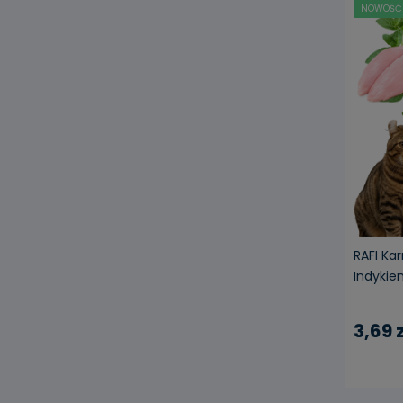
NOWOŚĆ
RAFI Ka
Indykiem
3,69 z