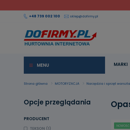
+48 739 002 100
sklep@dofirmy.pl
MARKI
MENU
Strona główna
MOTORYZACJA
Narzędzia i sprzęt warszt
Opcje przeglądania
Opa
PRODUCENT
NOWOŚĆ
TEKSON
(1)