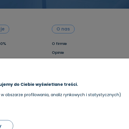
je
O nas
60%
O firmie
Opinie
ści
Kontakt i dane firmowe
y dostawy
Nagrody i wyróżnienia
B2B
Kontakt
jemy do Ciebie wyświetlane treści.
g
 obszarze profilowania, analiz rynkowych i statystycznych)
y