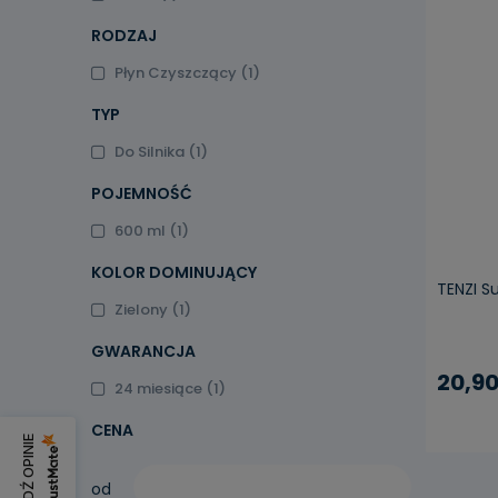
RODZAJ
Płyn Czyszczący
(1)
TYP
Do Silnika
(1)
POJEMNOŚĆ
600 ml
(1)
KOLOR DOMINUJĄCY
TENZI S
Zielony
(1)
GWARANCJA
20,90
24 miesiące
(1)
CENA
SPRAWDŹ OPINIE
od