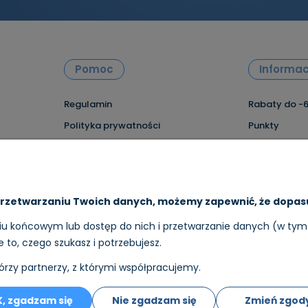
Pomoc
Informac
Regulamin
Rabaty do -
Polityka prywatności
Punkty
Zwroty i reklamację
Formy płatno
Raty
Czas i koszt
Leasing
Współpraca 
rzetwarzaniu Twoich danych, możemy zapewnić, że dopasu
Dropshippin
 końcowym lub dostęp do nich i przetwarzanie danych (w tym w
ie to, czego szukasz i potrzebujesz.
órzy partnerzy, z którymi współpracujemy.
alizujemy:
Nasz ecertyfikaty:
, zgadzam się
Nie zgadzam się
Zmień zgod