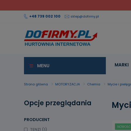
+48 739 002 100
sklep@dofirmy.pl
MARKI
MENU
Strona główna
MOTORYZACJA
Chemia
Mycie i pielę
Opcje przeglądania
Myci
PRODUCENT
NOWOŚĆ
TENZI
(1)