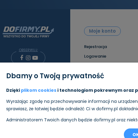
Moje konto
Rejestracja
OBSERWUJ:
Logowanie
Twoje zamówienia
Dbamy o Twoją prywatność
Ustawienia konta
Przechowalnia
+48 739 002 100
Dzięki
plikom cookies
i technologiom pokrewnym oraz p
sklep@dofirmy.pl
Wyrażając zgodę na przechowywanie informacji na urządzeniu
sprawiasz, że łatwiej będzie odnaleźć Ci w dofirmy.pl dokładn
Administratorem Twoich danych będzie dofirmy.pl oraz niekt
Sklep internetowy Shoper Premium
Płatności i wysyłkę w sklepie re
OK