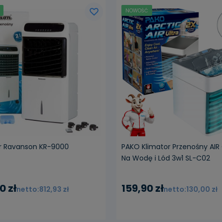
NOWOŚĆ
iadom o dostępności
r Ravanson KR-9000
PAKO Klimator Przenośny AI
Na Wodę i Lód 3w1 SL-C02
0 zł
159,90 zł
812,93 zł
130,00 zł