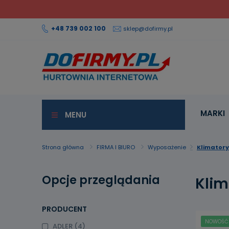
+48 739 002 100
sklep@dofirmy.pl
MARKI
MENU
Strona główna
FIRMA I BIURO
Wyposażenie
Klimatory
Opcje przeglądania
Klim
PRODUCENT
NOWOŚĆ
ADLER
(4)