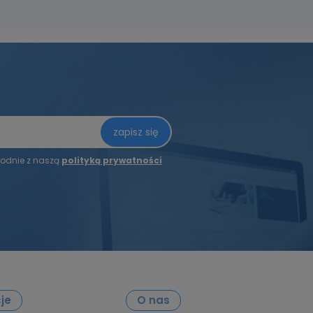
zapisz się
odnie z naszą
polityką prywatności
je
O nas