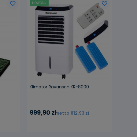
NOWOŚĆ
ości
powiadom o dostępności
Klimator Ravanson KR-8000
999,90 zł
812,93 zł