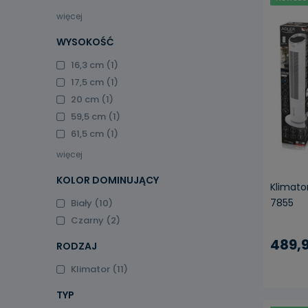
więcej
WYSOKOŚĆ
16,3 cm
(1)
pow
17,5 cm
(1)
20 cm
(1)
59,5 cm
(1)
61,5 cm
(1)
więcej
KOLOR DOMINUJĄCY
Klimato
7855
Biały
(10)
Czarny
(2)
489,9
RODZAJ
Klimator
(11)
TYP