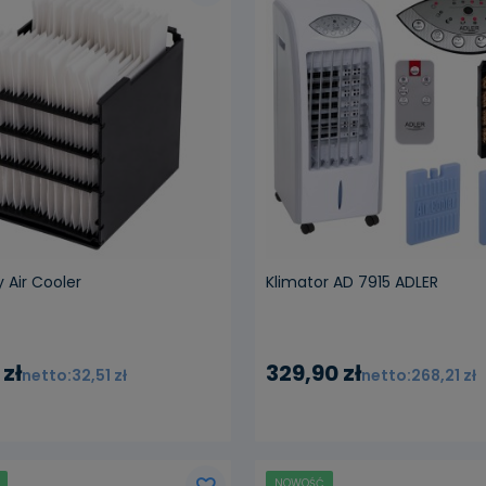
iadom o dostępności
powiadom o dostępn
sy Air Cooler
Klimator AD 7915 ADLER
 zł
329,90 zł
32,51 zł
268,21 zł
NOWOŚĆ