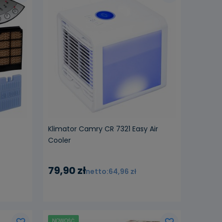
ości
powiadom o dostępności
Klimator Camry CR 7321 Easy Air
Cooler
79,90 zł
64,96 zł
NOWOŚĆ