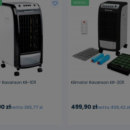
NOWOŚĆ
iadom o dostępności
powiadom o dostępn
r Ravanson KR-1011
Klimator Ravanson KR-2011
0 zł
499,90 zł
365,77 zł
406,42 zł