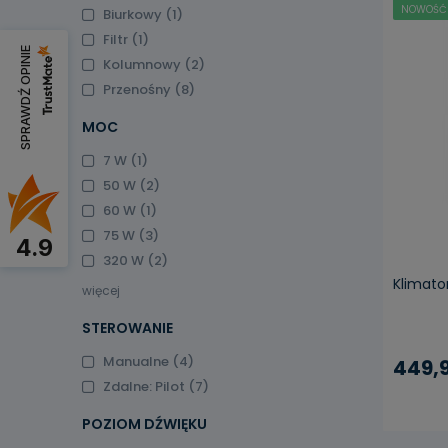
NOWOŚĆ
Biurkowy
(1)
Filtr
(1)
SPRAWDŹ OPINIE
Kolumnowy
(2)
Przenośny
(8)
MOC
pow
7 W
(1)
50 W
(2)
60 W
(1)
75 W
(3)
4.9
320 W
(2)
Klimato
więcej
STEROWANIE
Manualne
(4)
449,9
Zdalne: Pilot
(7)
POZIOM DŹWIĘKU