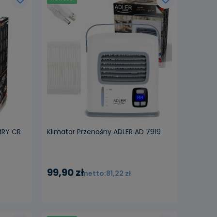
ości
powiadom o dostępności
MRY CR
Klimator Przenośny ADLER AD 7919
99,90 zł
81,22 zł