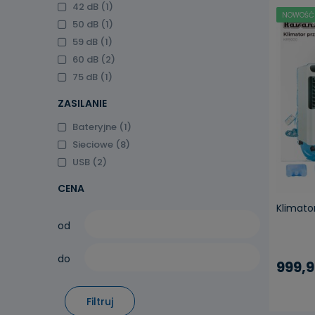
42 dB
(1)
NOWOŚĆ
50 dB
(1)
59 dB
(1)
60 dB
(2)
75 dB
(1)
pow
ZASILANIE
Bateryjne
(1)
Sieciowe
(8)
USB
(2)
CENA
Klimato
od
do
999,9
Filtruj