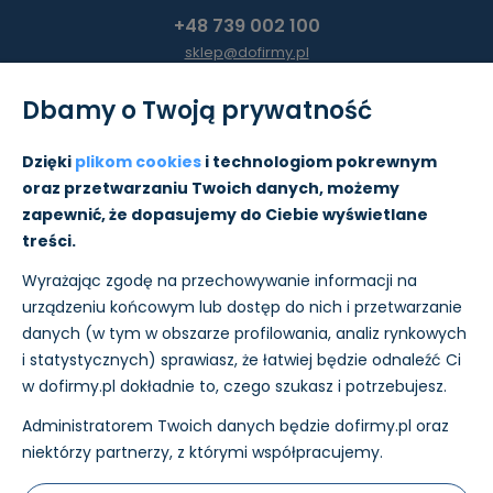
+48 739 002 100
sklep@dofirmy.pl
Dbamy o Twoją prywatność
Moje konto
Dzięki
plikom cookies
i technologiom pokrewnym
oraz przetwarzaniu Twoich danych, możemy
Pomoc
zapewnić, że dopasujemy do Ciebie wyświetlane
treści.
Informacje
Wyrażając zgodę na przechowywanie informacji na
O nas
urządzeniu końcowym lub dostęp do nich i przetwarzanie
danych (w tym w obszarze profilowania, analiz rynkowych
i statystycznych) sprawiasz, że łatwiej będzie odnaleźć Ci
w dofirmy.pl dokładnie to, czego szukasz i potrzebujesz.
Administratorem Twoich danych będzie dofirmy.pl oraz
Płatności i wysyłkę w sklepie realizujemy:
niektórzy partnerzy, z którymi współpracujemy.
Nasz ecertyfikaty: