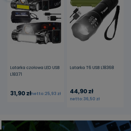
powiadom o
dostępności
Latarka czołowa LED USB
Latarka T6 USB L18368
L18371
44,90 zł
31,90 zł
25,93 zł
36,50 zł