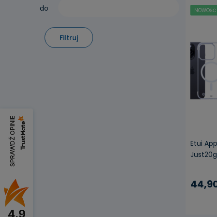
do
NOWOŚĆ
Filtruj
SPRAWDŹ OPINIE
Etui Ap
Just20
44,90
4.9