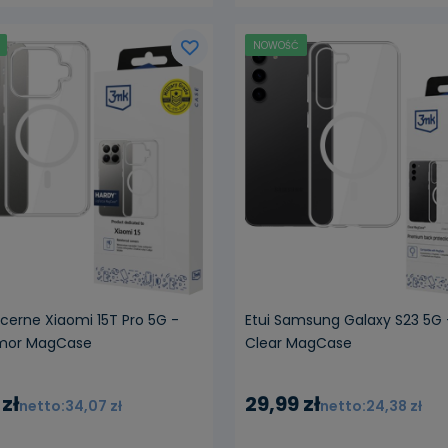
NOWOŚĆ
powiadom o dostępn
ncerne Xiaomi 15T Pro 5G -
Etui Samsung Galaxy S23 5G
mor MagCase
Clear MagCase
 zł
29,99 zł
34,07 zł
24,38 zł