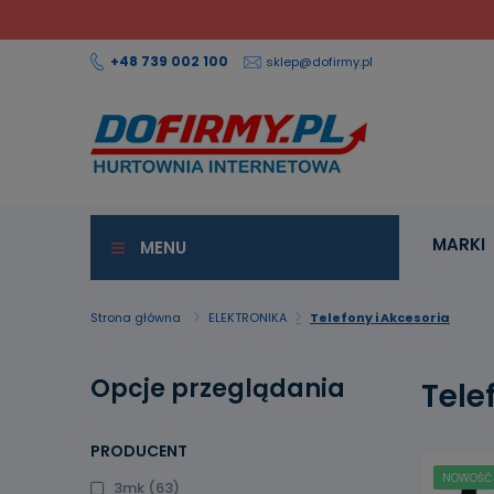
+48 739 002 100
sklep@dofirmy.pl
MARKI
MENU
Strona główna
ELEKTRONIKA
Telefony i Akcesoria
Opcje przeglądania
Tele
PRODUCENT
NOWOŚĆ
3mk
(63)