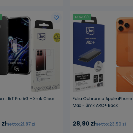
NOWOŚĆ
aomi 15T Pro 5G - 3mk Clear
Folia Ochronna Apple iPhone 
Max - 3mk ARC+ Back
 zł
28,90 zł
21,87 zł
23,50 zł