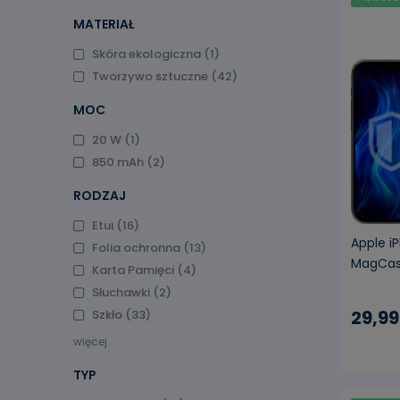
MATERIAŁ
Skóra ekologiczna
(1)
Tworzywo sztuczne
(42)
MOC
20 W
(1)
850 mAh
(2)
RODZAJ
Etui
(16)
Apple i
Folia ochronna
(13)
MagCas
Karta Pamięci
(4)
Słuchawki
(2)
29,99
Szkło
(33)
więcej
TYP