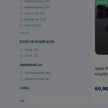
Hartowane
(10)
NOWOŚĆ
Hybrydowe
(21)
Micro SD
(4)
Na Ekran
(10)
Plecki
(17)
więcej
ILOŚĆ W KOMPLECIE
3 szt.
(6)
4 szt.
(1)
GWARANCJA
Apple i
24 miesiące
(65)
MagSili
Dożywotnia
(4)
60,90
CENA
od