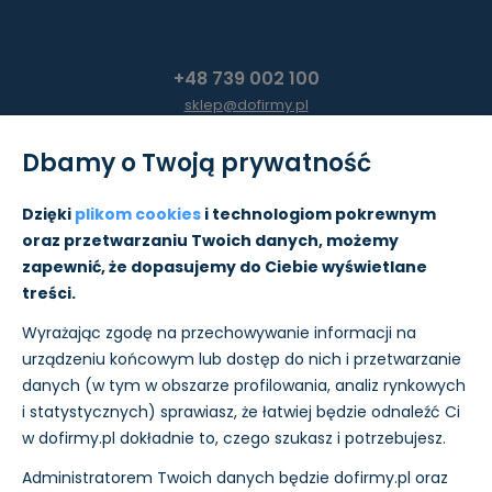
+48 739 002 100
sklep@dofirmy.pl
Dbamy o Twoją prywatność
Moje konto
Dzięki
plikom cookies
i technologiom pokrewnym
oraz przetwarzaniu Twoich danych, możemy
Pomoc
zapewnić, że dopasujemy do Ciebie wyświetlane
treści.
Informacje
Wyrażając zgodę na przechowywanie informacji na
O nas
urządzeniu końcowym lub dostęp do nich i przetwarzanie
danych (w tym w obszarze profilowania, analiz rynkowych
i statystycznych) sprawiasz, że łatwiej będzie odnaleźć Ci
w dofirmy.pl dokładnie to, czego szukasz i potrzebujesz.
Administratorem Twoich danych będzie dofirmy.pl oraz
Płatności i wysyłkę w sklepie realizujemy: