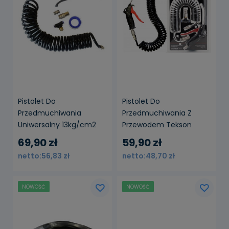
Pistolet Do
Pistolet Do
Przedmuchiwania
Przedmuchiwania Z
Uniwersalny 13kg/cm2
Przewodem Tekson
(Big Head)
10kg/cm2
69,90 zł
59,90 zł
56,83 zł
48,70 zł
NOWOŚĆ
NOWOŚĆ