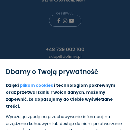
OBSERWUJ:
+48 739 002 100
sklep@dofirmy.pl
Dbamy o Twoją prywatność
Moje konto
Dzięki
plikom cookies
i technologiom pokrewnym
oraz przetwarzaniu Twoich danych, możemy
Pomoc
zapewnić, że dopasujemy do Ciebie wyświetlane
treści.
Informacje
Wyrażając zgodę na przechowywanie informacji na
O nas
urządzeniu końcowym lub dostęp do nich i przetwarzanie