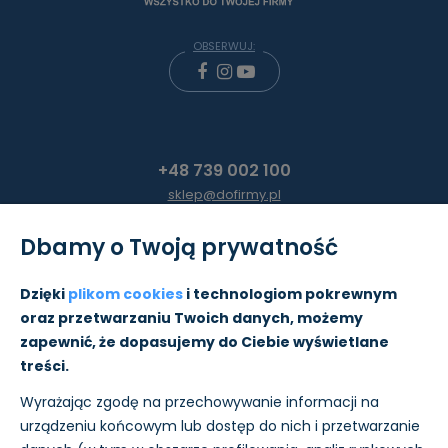
OBSERWUJ:
+48 739 002 100
sklep@dofirmy.pl
Dbamy o Twoją prywatność
Moje konto
Dzięki
plikom cookies
i technologiom pokrewnym
oraz przetwarzaniu Twoich danych, możemy
Pomoc
zapewnić, że dopasujemy do Ciebie wyświetlane
treści.
Informacje
Wyrażając zgodę na przechowywanie informacji na
O nas
urządzeniu końcowym lub dostęp do nich i przetwarzanie