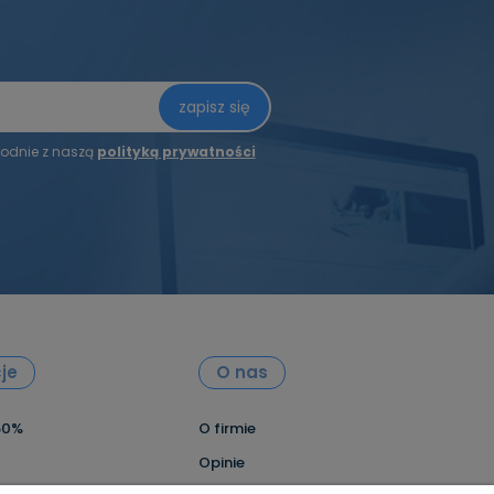
zapisz się
odnie z naszą
polityką prywatności
je
O nas
60%
O firmie
Opinie