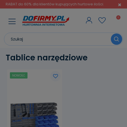
RABAT do 60% dla klientów kupujących hurtowe ilości.
Tablice narzędziowe
NOWOŚĆ