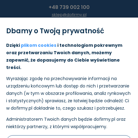
+48 739 002 100
sklep@dofirmy.pl
Dbamy o Twoją prywatność
Moje konto
Dzięki
plikom cookies
i technologiom pokrewnym
oraz przetwarzaniu Twoich danych, możemy
Pomoc
zapewnić, że dopasujemy do Ciebie wyświetlane
treści.
Informacje
Wyrażając zgodę na przechowywanie informacji na
O nas
urządzeniu końcowym lub dostęp do nich i przetwarzanie
danych (w tym w obszarze profilowania, analiz rynkowych
i statystycznych) sprawiasz, że łatwiej będzie odnaleźć Ci
w dofirmy.pl dokładnie to, czego szukasz i potrzebujesz.
Administratorem Twoich danych będzie dofirmy.pl oraz
Płatności i wysyłkę w sklepie realizujemy:
niektórzy partnerzy, z którymi współpracujemy.
Nasz ecertyfikaty: