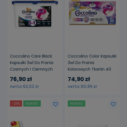
powiadom o
powiadom o
dostępności
dostępności
Coccolino Care Black
Coccolino Color Kapsułki
Kapsułki 3w1 Do Prania
3w1 Do Prania
Czarnych I Ciemnych
Kolorowych Tkanin 40
Tkanin 45 Prań
Prań
76,90 zł
74,90 zł
62,52 zł
60,89 zł
-20%
NOWOŚĆ
NOWOŚĆ