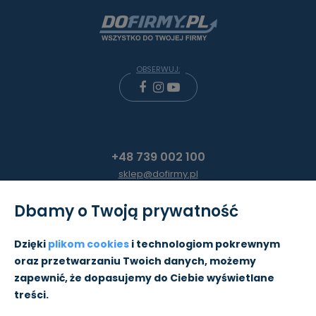
OBSERWUJ:
+48 739 002 100
sklep@dofirmy.pl
Dbamy o Twoją prywatność
Moje konto
Dzięki
plikom cookies
i technologiom pokrewnym
oraz przetwarzaniu Twoich danych, możemy
Pomoc
zapewnić, że dopasujemy do Ciebie wyświetlane
treści.
Informacje