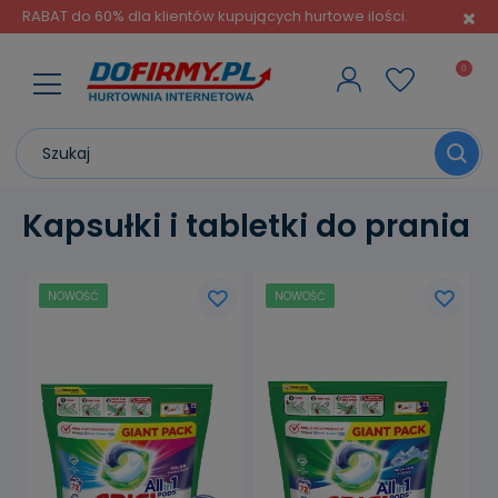
RABAT do 60% dla klientów kupujących hurtowe ilości.
Kapsułki i tabletki do prania
NOWOŚĆ
NOWOŚĆ
powiadom o
powiadom o
dostępności
dostępności