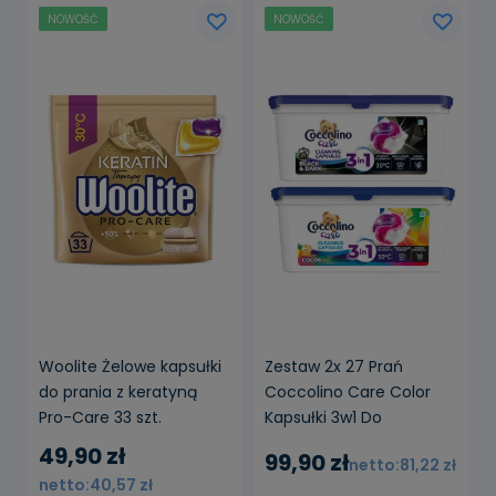
NOWOŚĆ
NOWOŚĆ
powiadom o
powiadom o
dostępności
dostępności
Woolite Żelowe kapsułki
Zestaw 2x 27 Prań
do prania z keratyną
Coccolino Care Color
Pro-Care 33 szt.
Kapsułki 3w1 Do
Kolorowych i Czarnych
49,90 zł
99,90 zł
81,22 zł
Tkanin
40,57 zł