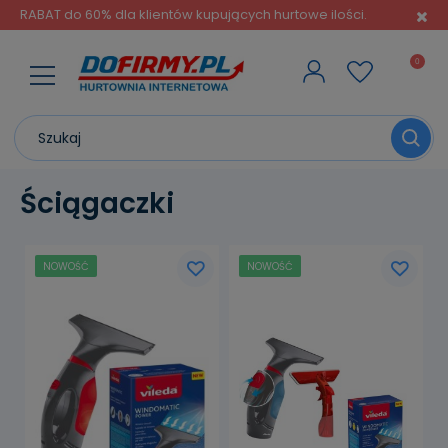
RABAT do 60% dla klientów kupujących hurtowe ilości.
Ściągaczki
NOWOŚĆ
NOWOŚĆ
powiadom o
powiadom o
dostępności
dostępności