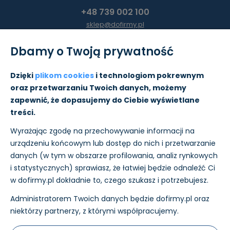
+48 739 002 100
sklep@dofirmy.pl
Dbamy o Twoją prywatność
Moje konto
Dzięki
plikom cookies
i technologiom pokrewnym
oraz przetwarzaniu Twoich danych, możemy
Pomoc
zapewnić, że dopasujemy do Ciebie wyświetlane
treści.
Informacje
Wyrażając zgodę na przechowywanie informacji na
O nas
urządzeniu końcowym lub dostęp do nich i przetwarzanie
danych (w tym w obszarze profilowania, analiz rynkowych
i statystycznych) sprawiasz, że łatwiej będzie odnaleźć Ci
w dofirmy.pl dokładnie to, czego szukasz i potrzebujesz.
Administratorem Twoich danych będzie dofirmy.pl oraz
Płatności i wysyłkę w sklepie realizujemy:
niektórzy partnerzy, z którymi współpracujemy.
Nasz ecertyfikaty: