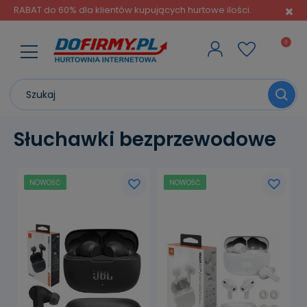
RABAT do 60% dla klientów kupujących hurtowe ilości.
Słuchawki bezprzewodowe
NOWOŚĆ
NOWOŚĆ
powiadom o
powiadom o
dostępności
dostępności