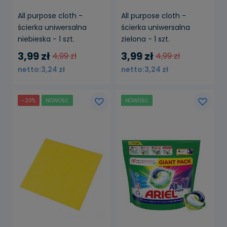
All purpose cloth -
All purpose cloth -
ścierka uniwersalna
ścierka uniwersalna
niebieska - 1 szt.
zielona - 1 szt.
3,99 zł
3,99 zł
4,99 zł
4,99 zł
3,24 zł
3,24 zł
-20%
NOWOŚĆ
NOWOŚĆ
powiadom o
dostępności