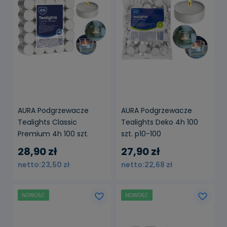
AURA Podgrzewacze
AURA Podgrzewacze
Tealights Classic
Tealights Deko 4h 100
Premium 4h 100 szt.
szt. p10-100
pf11-100s
28,90 zł
27,90 zł
23,50 zł
22,68 zł
NOWOŚĆ
NOWOŚĆ