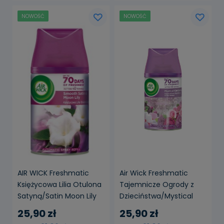
NOWOŚĆ
NOWOŚĆ
AIR WICK Freshmatic
Air Wick Freshmatic
Księżycowa Lilia Otulona
Tajemnicze Ogrody z
Satyną/Satin Moon Lily
Dzieciństwa/Mystical
250ml Wkład
Gardens 250 ml Wkład
25,90 zł
25,90 zł