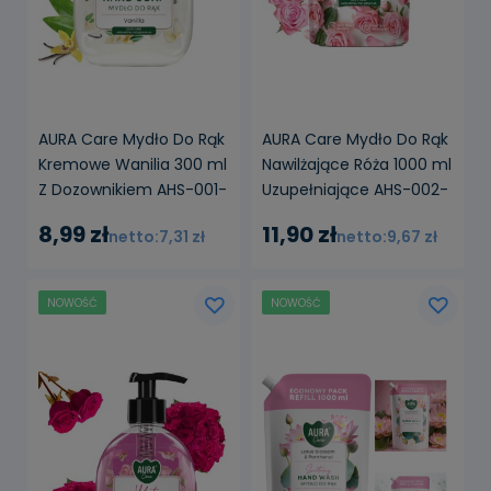
AURA Care Mydło Do Rąk
AURA Care Mydło Do Rąk
Kremowe Wanilia 300 ml
Nawilżające Róża 1000 ml
Z Dozownikiem AHS-001-
Uzupełniające AHS-002-
003
001
8,99 zł
11,90 zł
7,31 zł
9,67 zł
NOWOŚĆ
NOWOŚĆ