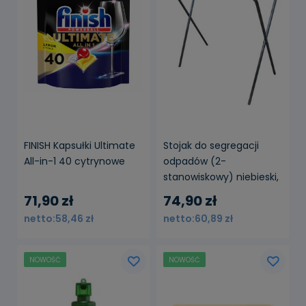
powiadom o
dostępności
FINISH Kapsułki Ultimate
Stojak do segregacji
All-in-1 40 cytrynowe
odpadów (2-
stanowiskowy) niebieski,
żółty
71,90 zł
74,90 zł
58,46 zł
60,89 zł
NOWOŚĆ
NOWOŚĆ