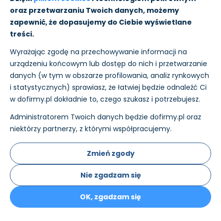
26,75 zł
24,31 zł
oraz przetwarzaniu Twoich danych, możemy
zapewnić, że dopasujemy do Ciebie wyświetlane
NOWOŚĆ
NOWOŚĆ
treści.
Wyrażając zgodę na przechowywanie informacji na
urządzeniu końcowym lub dostęp do nich i przetwarzanie
danych (w tym w obszarze profilowania, analiz rynkowych
i statystycznych) sprawiasz, że łatwiej będzie odnaleźć Ci
w dofirmy.pl dokładnie to, czego szukasz i potrzebujesz.
Administratorem Twoich danych będzie dofirmy.pl oraz
niektórzy partnerzy, z którymi współpracujemy.
Zmień zgody
Nie zgadzam się
AURA Świeca
AURA Świeca
Zapachowa WANILIA -
Zapachowa ZIMOWE
OK, zgadzam się
BURSZTYN 100h snd99-
DRZEWKO 100h snd99-
355
348