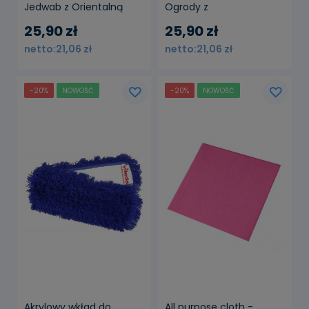
Jedwab z Orientalną
Ogrody z
Orchideą/Precious Silk &
Dzieciństwa/Mystical
25,90 zł
25,90 zł
Oriental Orchids 25ml
Gardens 30 ml
21,06 zł
21,06 zł
-20%
NOWOŚĆ
-20%
NOWOŚĆ
Akrylowy wkład do
All purpose cloth -