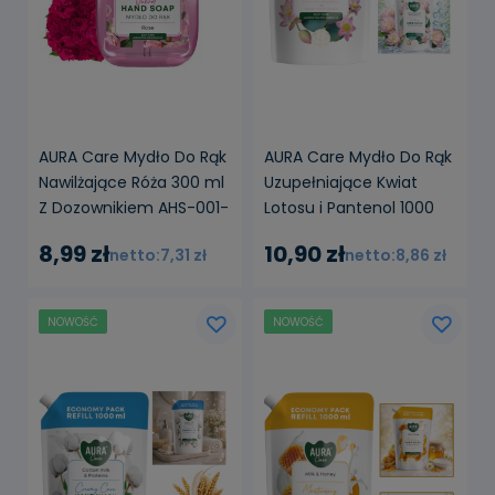
AURA Care Mydło Do Rąk
AURA Care Mydło Do Rąk
Nawilżające Róża 300 ml
Uzupełniające Kwiat
Z Dozownikiem AHS-001-
Lotosu i Pantenol 1000
001
ml AHW-002-007
8,99 zł
10,90 zł
7,31 zł
8,86 zł
NOWOŚĆ
NOWOŚĆ