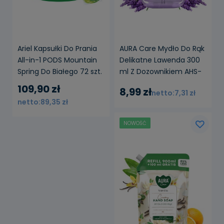
Ariel Kapsułki Do Prania
AURA Care Mydło Do Rąk
All-in-1 PODS Mountain
Delikatne Lawenda 300
Spring Do Białego 72 szt.
ml Z Dozownikiem AHS-
001-002
109,90 zł
8,99 zł
7,31 zł
89,35 zł
NOWOŚĆ