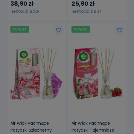
250 ml Komplet
250 ml Wkład
38,90 zł
25,90 zł
31,63 zł
21,06 zł
NOWOŚĆ
NOWOŚĆ
powiadom o
dostępności
Air Wick Pachnące
Air Wick Pachnące
Patyczki Szlachetny
Patyczki Tajemnicze