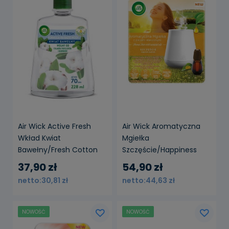
Air Wick Active Fresh
Air Wick Aromatyczna
Wkład Kwiat
Mgiełka
Bawełny/Fresh Cotton
Szczęście/Happiness
228 ml
20ml Komplet
37,90 zł
54,90 zł
30,81 zł
44,63 zł
NOWOŚĆ
NOWOŚĆ