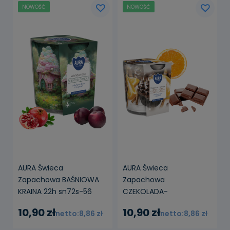
NOWOŚĆ
NOWOŚĆ
AURA Świeca
AURA Świeca
Zapachowa BAŚNIOWA
Zapachowa
KRAINA 22h sn72s-56
CZEKOLADA-
POMARAŃCZA 22h
10,90 zł
10,90 zł
8,86 zł
8,86 zł
sn72s-54