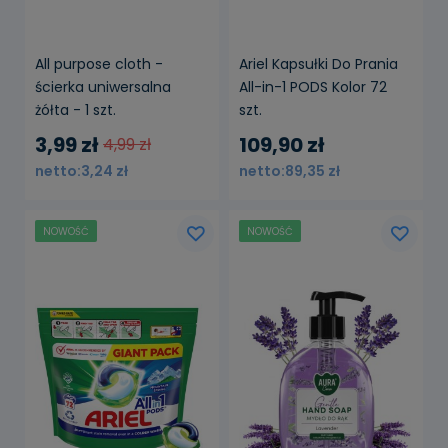
All purpose cloth -
Ariel Kapsułki Do Prania
ścierka uniwersalna
All-in-1 PODS Kolor 72
żółta - 1 szt.
szt.
3,99 zł
109,90 zł
4,99 zł
3,24 zł
89,35 zł
NOWOŚĆ
NOWOŚĆ
powiadom o
dostępności