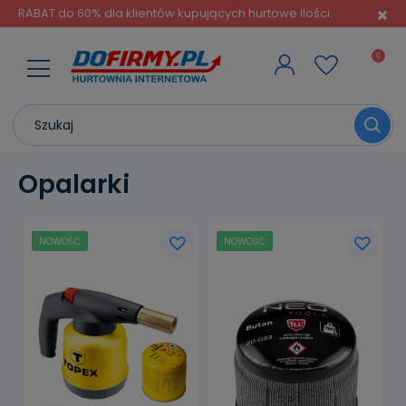
RABAT do 60% dla klientów kupujących hurtowe ilości.
Opalarki
NOWOŚĆ
NOWOŚĆ