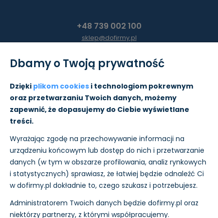
+48 739 002 100
sklep@dofirmy.pl
Dbamy o Twoją prywatność
Moje konto
Dzięki
plikom cookies
i technologiom pokrewnym
oraz przetwarzaniu Twoich danych, możemy
Pomoc
zapewnić, że dopasujemy do Ciebie wyświetlane
treści.
Informacje
Wyrażając zgodę na przechowywanie informacji na
O nas
urządzeniu końcowym lub dostęp do nich i przetwarzanie
danych (w tym w obszarze profilowania, analiz rynkowych
i statystycznych) sprawiasz, że łatwiej będzie odnaleźć Ci
w dofirmy.pl dokładnie to, czego szukasz i potrzebujesz.
Administratorem Twoich danych będzie dofirmy.pl oraz
Płatności i wysyłkę w sklepie realizujemy:
niektórzy partnerzy, z którymi współpracujemy.