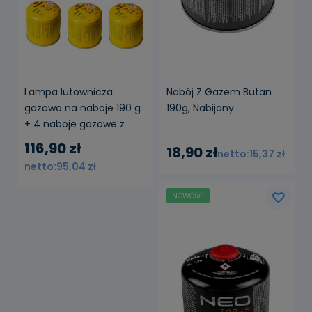
Lampa lutownicza
Nabój Z Gazem Butan
gazowa na naboje 190 g
190g, Nabijany
+ 4 naboje gazowe z
zaworkiem
116,90 zł
18,90 zł
15,37 zł
95,04 zł
NOWOŚĆ