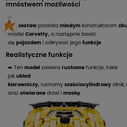
mnóstwem możliwości
✅
Ten
zestaw
pozwala
młodym
konstruktorom
zb
model
Corvetty,
a następnie bawić
się
pojazdem
i odkrywać jego
funkcje
Realistyczne funkcje
➡️ Ten
model
zawiera
ruchome
funkcje, takie
jak
układ
kierowniczy,
ruchomy
sześciocylindrowy
silnik,
oraz
otwierane
drzwi i
maskę