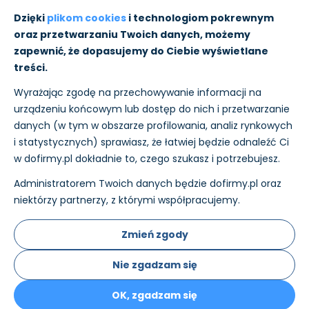
Moje konto
Dzięki
plikom cookies
i technologiom pokrewnym
oraz przetwarzaniu Twoich danych, możemy
Pomoc
zapewnić, że dopasujemy do Ciebie wyświetlane
treści.
Informacje
Wyrażając zgodę na przechowywanie informacji na
O nas
urządzeniu końcowym lub dostęp do nich i przetwarzanie
danych (w tym w obszarze profilowania, analiz rynkowych
i statystycznych) sprawiasz, że łatwiej będzie odnaleźć Ci
w dofirmy.pl dokładnie to, czego szukasz i potrzebujesz.
Administratorem Twoich danych będzie dofirmy.pl oraz
Płatności i wysyłkę w sklepie realizujemy:
niektórzy partnerzy, z którymi współpracujemy.
Nasz ecertyfikaty:
Zmień zgody
Nie zgadzam się
Sklep internetowy Shoper Premium
OK, zgadzam się