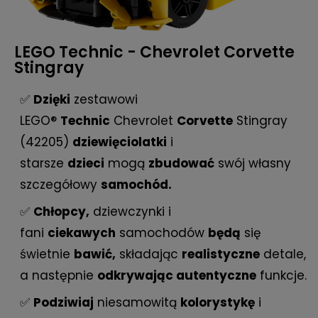
LEGO Technic - Chevrolet Corvette
Stingray
✅
Dzięki
zestawowi
LEGO®
Technic
Chevrolet
Corvette
Stingray
(42205)
dziewięciolatki
i
starsze
dzieci
mogą
zbudować
swój własny
szczegółowy
samochód.
✅
Chłopcy,
dziewczynki i
fani
ciekawych
samochodów
będą
się
świetnie
bawić,
składając
realistyczne
detale,
a następnie
odkrywając autentyczne
funkcje.
✅
Podziwiaj
niesamowitą
kolorystykę
i