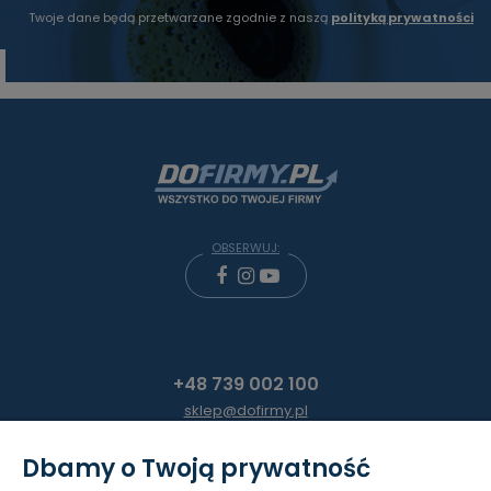
Twoje dane będą przetwarzane zgodnie z naszą
polityką prywatności
OBSERWUJ:
+48 739 002 100
sklep@dofirmy.pl
Dbamy o Twoją prywatność