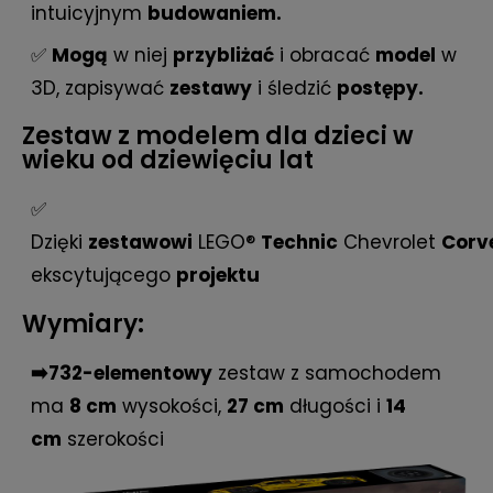
intuicyjnym
budowaniem.
✅
Mogą
w niej
przybliżać
i obracać
model
w
3D, zapisywać
zestawy
i śledzić
postępy.
Zestaw z modelem dla dzieci w
wieku od dziewięciu lat
✅
Dzięki
zestawowi
LEGO®
Technic
Chevrolet
Corv
ekscytującego
projektu
Wymiary:
➡️732-elementowy
zestaw z samochodem
ma
8 cm
wysokości,
27 cm
długości i
14
cm
szerokości