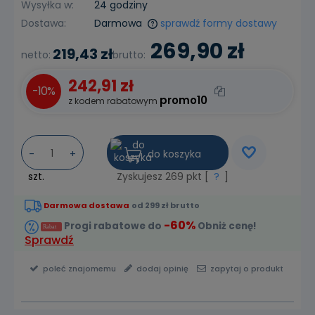
Wysyłka w:
24 godziny
Dostawa:
Darmowa
sprawdź formy dostawy
Cena nie zawiera ewentualnych kosztów płatności
269,90 zł
219,43 zł
netto:
brutto:
242,91 zł
-10%
promo10
z kodem rabatowym
do koszyka
-
+
szt.
Zyskujesz
269
pkt [
?
]
Darmowa dostawa
od 299 zł brutto
-60%
Progi rabatowe do
Obniż cenę!
Sprawdź
poleć znajomemu
dodaj opinię
zapytaj o produkt