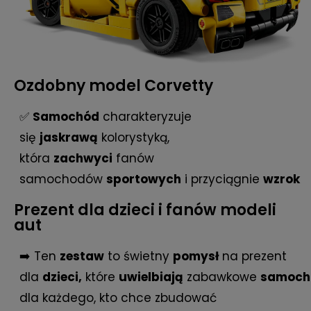
Ozdobny model Corvetty
✅
Samochód
charakteryzuje
się
jaskrawą
kolorystyką,
która
zachwyci
fanów
samochodów
sportowych
i przyciągnie
wzrok
Prezent dla dzieci i fanów modeli
aut
➡️ Ten
zestaw
to świetny
pomysł
na prezent
dla
dzieci,
które
uwielbiają
zabawkowe
samoch
dla każdego, kto chce zbudować