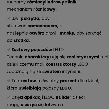
ruchomy
ośmiocylindrowy silnik
i
mechanizm
różnicowy.
✅ Użyj
pokrętła,
aby
sterować
samochodem,
a
następnie
otwórz
drzwi i
maskę,
aby zerknąć
do
środka.
✅
Zestawy pojazdów
LEGO
Technic
charakteryzują
się
realistycznymi
ruc
dzięki czemu mali
konstruktorzy
LEGO
zapoznają się ze
światem
inżynierii.
✅ Ten
zestaw
to świetny
prezent
dla dzieci,
które
uwielbiają
pojazdy
LEGO.
✅ Dzięki
aplikacji
LEGO
Builder
dzieci
mogą
cieszyć
się łatwym i