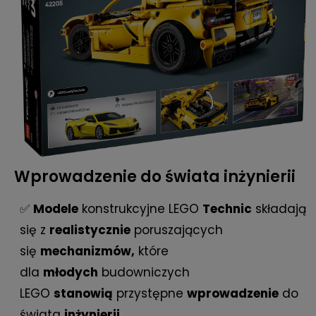
Wprowadzenie do świata inżynierii
✅
Modele
konstrukcyjne LEGO
Technic
składają
się z
realistycznie
poruszających
się
mechanizmów,
które
dla
młodych
budowniczych
LEGO
stanowią
przystępne
wprowadzenie
do
świata
inżynierii