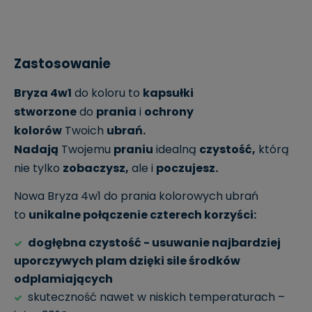
Zastosowanie
Bryza 4w1
do koloru to
kapsułki
stworzone
do
prania
i
ochrony
kolorów
Twoich
ubrań.
Nadają
Twojemu
praniu
idealną
czystość,
którą
nie tylko
zobaczysz,
ale i
poczujesz.
Nowa Bryza 4w1 do prania kolorowych ubrań
to
unikalne połączenie czterech korzyści:
dogłębna czystość - usuwanie najbardziej
uporczywych plam dzięki sile środków
odplamiających
skuteczność nawet w niskich temperaturach –