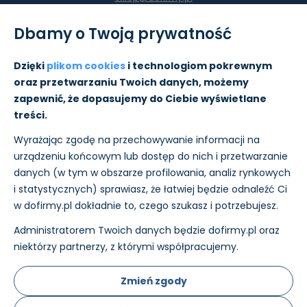
Dbamy o Twoją prywatność
Moje konto
Dzięki
plikom cookies
i technologiom pokrewnym
oraz przetwarzaniu Twoich danych, możemy
Pomoc
zapewnić, że dopasujemy do Ciebie wyświetlane
treści.
Informacje
Wyrażając zgodę na przechowywanie informacji na
O nas
urządzeniu końcowym lub dostęp do nich i przetwarzanie
danych (w tym w obszarze profilowania, analiz rynkowych
i statystycznych) sprawiasz, że łatwiej będzie odnaleźć Ci
w dofirmy.pl dokładnie to, czego szukasz i potrzebujesz.
Administratorem Twoich danych będzie dofirmy.pl oraz
Płatności i wysyłkę w sklepie realizujemy:
niektórzy partnerzy, z którymi współpracujemy.
Nasz ecertyfikaty:
Zmień zgody