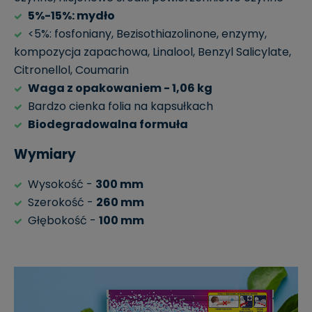
5%-15%: mydło
<5%: fosfoniany, Bezisothiazolinone, enzymy,
kompozycja zapachowa, Linalool, Benzyl Salicylate,
Citronellol, Coumarin
Waga z opakowaniem - 1,06 kg
Bardzo cienka folia na kapsułkach
Biodegradowalna formuła
Wymiary
Wysokość -
300 mm
Szerokość -
260 mm
Głębokość -
100 mm