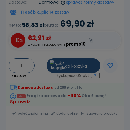
Dostawa:
Darmowa
sprawdź formy dostawy
Cena nie zawiera ewentualnych kosztów płatności
11
osób
kupiło
14
zestaw
69,90 zł
56,83 zł
netto:
brutto:
62,91 zł
-10%
promo10
z kodem rabatowym
do koszyka
-
+
zestaw
Zyskujesz
69
pkt [
?
]
Darmowa dostawa
od 299 zł brutto
-60%
Progi rabatowe do
Obniż cenę!
Sprawdź
poleć znajomemu
dodaj opinię
zapytaj o produkt