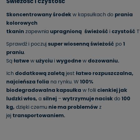
Świeżość i czystość
Skoncentrowany środek
w kapsułkach do
prania
kolorowych
tkanin
zapewnia
upragnioną
świeżość
i
czystość
T
Sprawdź i poczuj
super wiosenną świeżość
po
1
praniu
.
Są
łatwe
w
użyciu
i
wygodne
w
dozowaniu.
Ich
dodatkową zaletą
jest
łatwo rozpuszczalna,
najcieńsza folia
na rynku. W
100%
biodegradowalna kapsułka
w folii
cienkiej jak
ludzki włos,
a
silnej
–
wytrzymuje nacisk
do
100
kg,
dzięki czemu
nie ma problemów
z
jej
transportowaniem.